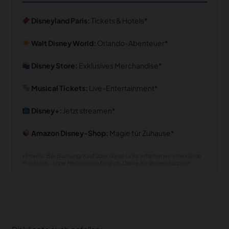
Disneyland Paris:
Tickets & Hotels
Walt Disney World:
Orlando-Abenteuer
Disney Store:
Exklusives Merchandise
Musical Tickets:
Live-Entertainment
Disney+:
Jetzt streamen
Amazon Disney-Shop:
Magie für Zuhause
Hinweis: Bei Buchung/Kauf über diese Links erhalten wir eine kleine
Provision – ohne Mehrkosten für dich. Danke für deinen Support!