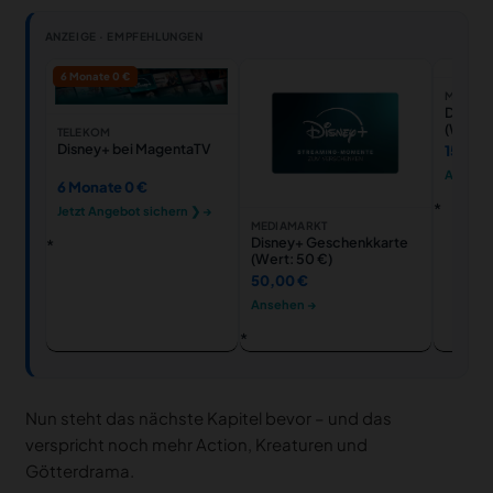
ANZEIGE · EMPFEHLUNGEN
6 Monate 0 €
MEDIAM
Disney
(Wert: 
TELEKOM
Disney+ bei MagentaTV
150,00
Ansehe
6 Monate 0 €
Jetzt Angebot sichern ❯ →
MEDIAMARKT
Disney+ Geschenkkarte
(Wert: 50 €)
50,00 €
Ansehen →
Nun steht das nächste Kapitel bevor – und das
verspricht noch mehr Action, Kreaturen und
Götterdrama.