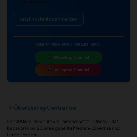
und akzeptiert.
Jetzt kostenlos anmelden
Oder für Push-News direkt auf's Handy:
WhatsApp Channel
Instagram Channel
Über DisneyCentral.de
Seit
2006
teilen wir unsere Leidenschaft für Disney – das
bedeutet über
20 Jahre geballte Medien-Expertise
und
Insider-Wissen.