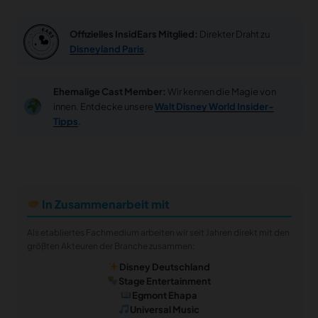
Offizielles InsidEars Mitglied:
Direkter Draht zu
Disneyland Paris
.
Ehemalige Cast Member:
Wir kennen die Magie von
innen. Entdecke unsere
Walt Disney World Insider-
Tipps
.
In Zusammenarbeit mit
Als etabliertes Fachmedium arbeiten wir seit Jahren direkt mit den
größten Akteuren der Branche zusammen:
Disney Deutschland
Stage Entertainment
Egmont Ehapa
Universal Music