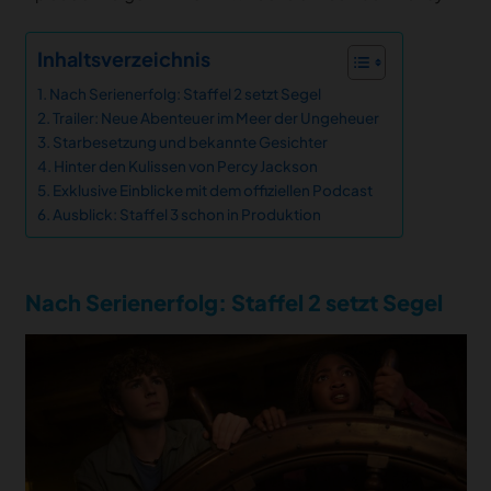
Inhaltsverzeichnis
Nach Serienerfolg: Staffel 2 setzt Segel
Trailer: Neue Abenteuer im Meer der Ungeheuer
Starbesetzung und bekannte Gesichter
Hinter den Kulissen von Percy Jackson
Exklusive Einblicke mit dem offiziellen Podcast
Ausblick: Staffel 3 schon in Produktion
Nach Serienerfolg: Staffel 2 setzt Segel