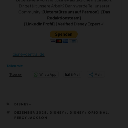
Dir gefällt unsere Arbeit? Dann werde Teil unserer
Community:
[Unterstütze uns auf Patreon]
|
[Das
Redaktionsteam]
[LinkedIn Profil]
| Verified Disney Expert ✓
disneycentral.de
Teilen mit:
WhatsApp
E-Mail
Mehr
Tweet
KATEGORIEN
DISNEY+
SCHLAGWÖRTER
DEZEMBER 2025
,
DISNEY+
,
DISNEY+ ORIGINAL
,
PERCY JACKSON