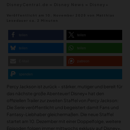
DisneyCentral.de
»
Disney News
»
Disney+
Veröffentlicht am 10. November 2025
von
Matthias
Lesedauer ca. 2 Minuten
teilen
teilen
teilen
teilen
E-Mail
patreon
spenden
Percy Jackson ist zurück – stärker, mutiger und bereit für
das nächste große Abenteuer! Disney+ hat den
offiziellen Trailer zur zweiten Staffel von
Percy Jackson:
Die Serie
veröffentlicht und begeistert damit Fans und
Fantasy-Liebhaber gleichermaßen. Die neue Staffel
startet am 10. Dezember mit einer Doppelfolge, weitere
Episoden folgen immer mittwochs exklusiv auf Disney+.