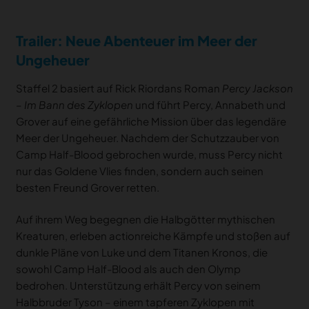
Trailer: Neue Abenteuer im Meer der
Ungeheuer
Staffel 2 basiert auf Rick Riordans Roman
Percy Jackson
– Im Bann des Zyklopen
und führt Percy, Annabeth und
Grover auf eine gefährliche Mission über das legendäre
Meer der Ungeheuer. Nachdem der Schutzzauber von
Camp Half-Blood gebrochen wurde, muss Percy nicht
nur das Goldene Vlies finden, sondern auch seinen
besten Freund Grover retten.
Auf ihrem Weg begegnen die Halbgötter mythischen
Kreaturen, erleben actionreiche Kämpfe und stoßen auf
dunkle Pläne von Luke und dem Titanen Kronos, die
sowohl Camp Half-Blood als auch den Olymp
bedrohen. Unterstützung erhält Percy von seinem
Halbbruder Tyson – einem tapferen Zyklopen mit