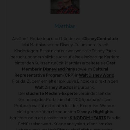
Matthias
Als Chef-Redakteur und Gründer von
DisneyCentral.de
lebt Matthias seinen Disney-Traum bereits seit
Kindertagen. Er hat nicht nur weltweit alle Disney Parks
besucht, sondern blickt auch auf eine einzigartige Karriere
hinter den Kulissen zurück: Matthias arbeitete als
Cast
Member
in
Disneyland Paris
sowie im
Cultural
Representative Program (CRP)
in
Walt Disney World
,
Florida. Zudem erhielt er exklusive Einblicke direkt in den
Walt Disney Studios
in Burbank.
Der
studierte Medien-Experte
verbindet seit der
Gründung des Portals im Jahr 2006 journalistische
Professionalität mit echter Insider-Expertise. Wenn er
nicht gerade über die neuesten
Disney+ Highlights
berichtet oder als passionierter
KINGDOM HEARTS
Fan die
Schlüsselschwert-Kriege analysiert, dient ihm das
Lebenswerk von Walt Disney als tägliche Inspiration.