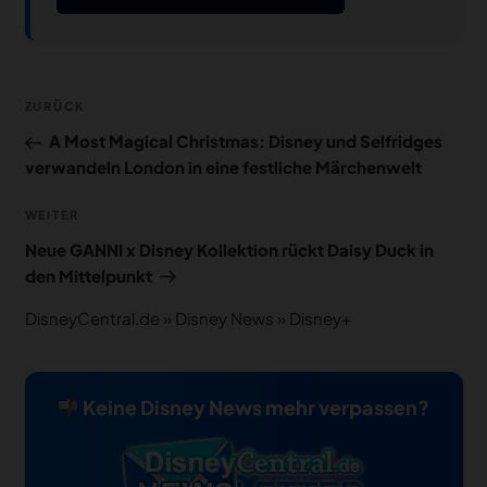
Beitragsnavigation
Vorheriger
ZURÜCK
Beitrag
A Most Magical Christmas: Disney und Selfridges
verwandeln London in eine festliche Märchenwelt
Nächster
WEITER
Beitrag
Neue GANNI x Disney Kollektion rückt Daisy Duck in
den Mittelpunkt
DisneyCentral.de
»
Disney News
»
Disney+
Keine Disney News mehr verpassen?