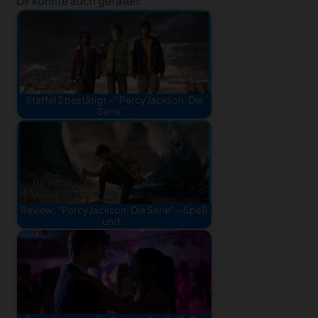
Dir könnte auch gefallen:
Staffel 2 bestätigt – “Percy Jackson: Die
Serie”…
Review: “Percy Jackson: Die Serie” – Spaß
und…