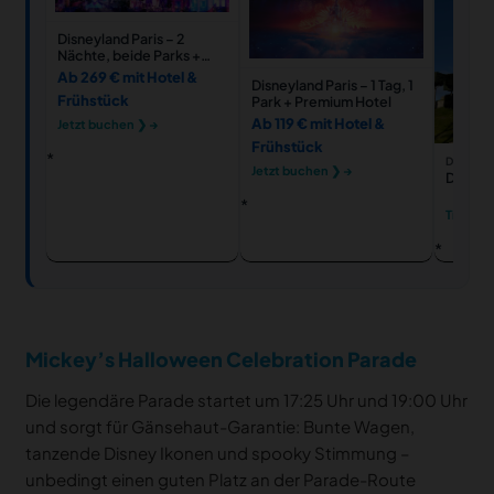
Disneyland Paris – 2
Nächte, beide Parks +
Hotel
Ab 269 € mit Hotel &
Disneyland Paris – 1 Tag, 1
Frühstück
Park + Premium Hotel
Ab 119 € mit Hotel &
Jetzt buchen ❯ →
Frühstück
DISNEYL
Jetzt buchen ❯ →
Disneyl
Tickets
Mickey’s Halloween Celebration Parade
Die legendäre Parade startet um 17:25 Uhr und 19:00 Uhr
und sorgt für Gänsehaut-Garantie: Bunte Wagen,
tanzende Disney Ikonen und spooky Stimmung –
unbedingt einen guten Platz an der Parade-Route