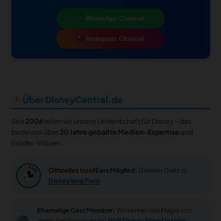
WhatsApp Channel
Instagram Channel
Über DisneyCentral.de
Seit
2006
teilen wir unsere Leidenschaft für Disney – das
bedeutet über
20 Jahre geballte Medien-Expertise
und
Insider-Wissen.
Offizielles InsidEars Mitglied:
Direkter Draht zu
Disneyland Paris
.
Ehemalige Cast Member:
Wir kennen die Magie von
innen. Entdecke unsere
Walt Disney World Insider-