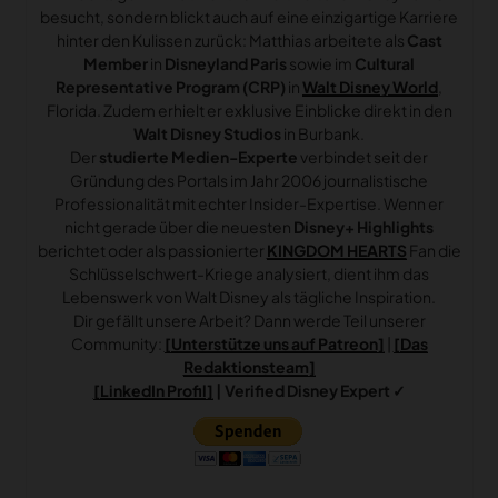
besucht, sondern blickt auch auf eine einzigartige Karriere
hinter den Kulissen zurück: Matthias arbeitete als
Cast
Member
in
Disneyland Paris
sowie im
Cultural
Representative Program (CRP)
in
Walt Disney World
,
Florida. Zudem erhielt er exklusive Einblicke direkt in den
Walt Disney Studios
in Burbank.
Der
studierte Medien-Experte
verbindet seit der
Gründung des Portals im Jahr 2006 journalistische
Professionalität mit echter Insider-Expertise. Wenn er
nicht gerade über die neuesten
Disney+ Highlights
berichtet oder als passionierter
KINGDOM HEARTS
Fan die
Schlüsselschwert-Kriege analysiert, dient ihm das
Lebenswerk von Walt Disney als tägliche Inspiration.
Dir gefällt unsere Arbeit? Dann werde Teil unserer
Community:
[Unterstütze uns auf Patreon]
|
[Das
Redaktionsteam]
[LinkedIn Profil]
| Verified Disney Expert ✓