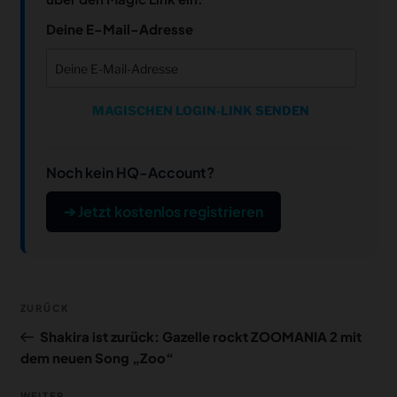
Deine E-Mail-Adresse
MAGISCHEN LOGIN-LINK SENDEN
Noch kein HQ-Account?
➔ Jetzt kostenlos registrieren
Beitragsnavigation
Vorheriger
ZURÜCK
Beitrag
Shakira ist zurück: Gazelle rockt ZOOMANIA 2 mit
dem neuen Song „Zoo“
WEITER