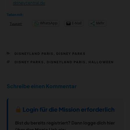
disneycentral.de
Teilen mit:
WhatsApp
E-Mail
Mehr
Tweet
KATEGORIEN
DISNEYLAND PARIS
,
DISNEY PARKS
SCHLAGWÖRTER
DISNEY PARKS
,
DISNEYLAND PARIS
,
HALLOWEEN
Schreibe einen Kommentar
Login für die Mission erforderlich
Bist du bereits registriert? Dann logge dich hier
über den Magic Link ein: