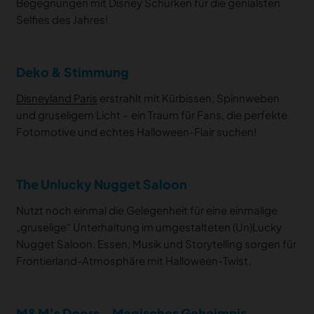
Begegnungen mit Disney Schurken für die genialsten
Selfies des Jahres!
Deko & Stimmung
Disneyland Paris
erstrahlt mit Kürbissen, Spinnweben
und gruseligem Licht – ein Traum für Fans, die perfekte
Fotomotive und echtes Halloween-Flair suchen!
The Unlucky Nugget Saloon
Nutzt noch einmal die Gelegenheit für eine einmalige
„gruselige“ Unterhaltung im umgestalteten (Un)Lucky
Nugget Saloon. Essen, Musik und Storytelling sorgen für
Frontierland-Atmosphäre mit Halloween-Twist.
M&M’s Doors – Magisches Geheimnis