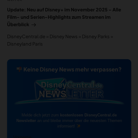
Nächster
Beitrag
Update: Neu auf Disney+ im November 2025 – Alle
Film- und Serien-Highlights zum Streamen im
Überblick
DisneyCentral.de
»
Disney News
»
Disney Parks
»
Disneyland Paris
Keine Disney News mehr verpassen?
Melde dich jetzt zum
kostenlosen DisneyCentral.de
Newsletter
an und bleibe immer über die neuesten Themen
informiert!
Vorname