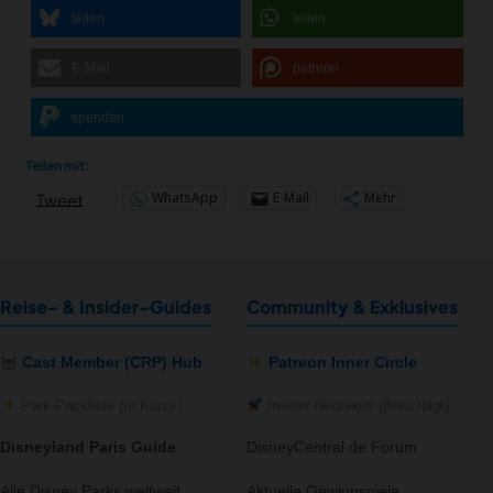
MERCH
teilen
teilen
DEALS
E-Mail
patreon
MEIN HQ
50
spenden
Teilen mit:
WhatsApp
E-Mail
Mehr
Tweet
Reise- & Insider-Guides
Community & Exklusives
Cast Member (CRP) Hub
Patreon Inner Circle
Park-Packliste (In Kürze)
Insider-Netzwerk (Beta folgt)
Disneyland Paris Guide
DisneyCentral.de Forum
Alle Disney Parks weltweit
Aktuelle Gewinnspiele