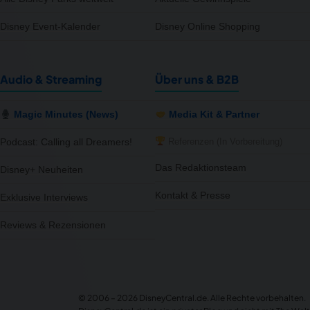
Disney Event-Kalender
Disney Online Shopping
Audio & Streaming
Über uns & B2B
Magic Minutes (News)
Media Kit & Partner
Referenzen (In Vorbereitung)
Podcast: Calling all Dreamers!
Das Redaktionsteam
Disney+ Neuheiten
Kontakt & Presse
Exklusive Interviews
Reviews & Rezensionen
notifications
close
7 Artikel im Preis reduziert
Jetzt 21% günstiger – MediaMarkt
© 2006 – 2026 DisneyCentral.de. Alle Rechte vorbehalten.
Gerade eben
NEWS