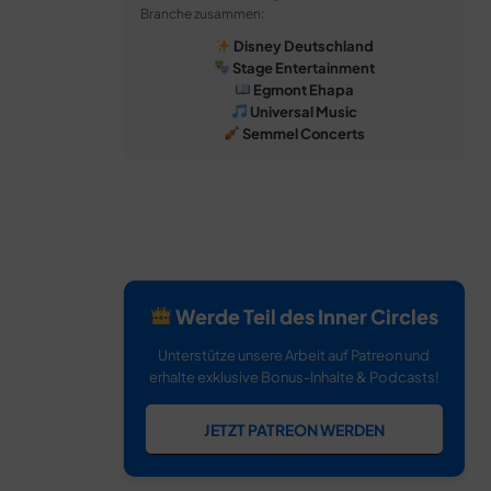
Branche zusammen:
Disney Deutschland
Stage Entertainment
Egmont Ehapa
Universal Music
Semmel Concerts
Werde Teil des Inner Circles
Unterstütze unsere Arbeit auf Patreon und
erhalte exklusive Bonus-Inhalte & Podcasts!
JETZT PATREON WERDEN