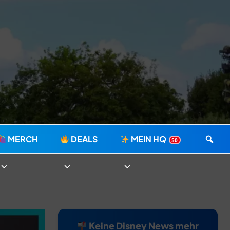
MERCH
DEALS
MEIN HQ
50
Keine Disney News mehr