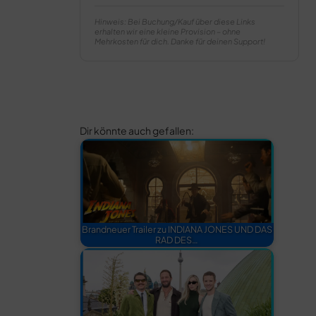
Hinweis: Bei Buchung/Kauf über diese Links
erhalten wir eine kleine Provision – ohne
Mehrkosten für dich. Danke für deinen Support!
Dir könnte auch gefallen:
Brandneuer Trailer zu INDIANA JONES UND DAS
RAD DES…