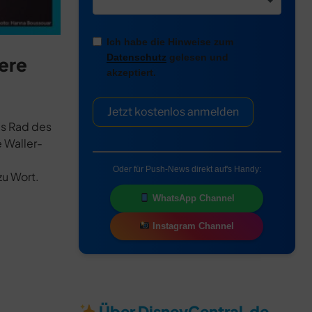
Ich habe die Hinweise zum
Datenschutz
gelesen und
ere
akzeptiert.
Jetzt kostenlos anmelden
as Rad des
 Waller-
Oder für Push-News direkt auf's Handy:
zu Wort.
WhatsApp Channel
Instagram Channel
Über DisneyCentral.de