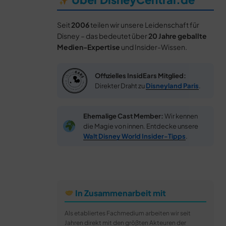
Seit
2006
teilen wir unsere Leidenschaft für
Disney – das bedeutet über
20 Jahre geballte
Medien-Expertise
und Insider-Wissen.
Offizielles InsidEars Mitglied:
Direkter Draht zu
Disneyland Paris
.
Ehemalige Cast Member:
Wir kennen
die Magie von innen. Entdecke unsere
Walt Disney World Insider-Tipps
.
In Zusammenarbeit mit
Als etabliertes Fachmedium arbeiten wir seit
Jahren direkt mit den größten Akteuren der