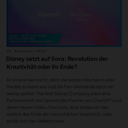
MERCH
DEALS
MEIN HQ
50
Veröffentlicht
20. Dezember 2025
am
Disney setzt auf Sora: Revolution der
Kreativität oder ihr Ende?
Es ist eine Nachricht, die in der letzten Wochen in allen
Medien zu lesen war und die Fan-Gemeinde doch ein
wenig spaltet: The Walt Disney Company plant eine
Partnerschaft mit OpenAI (die Macher von ChatGPT) und
deren neuem Video-Tool Sora. Aber bedeutet das
wirklich das Ende der menschlichen Kreativität, oder
erfüllt sich hier vielleicht eine …