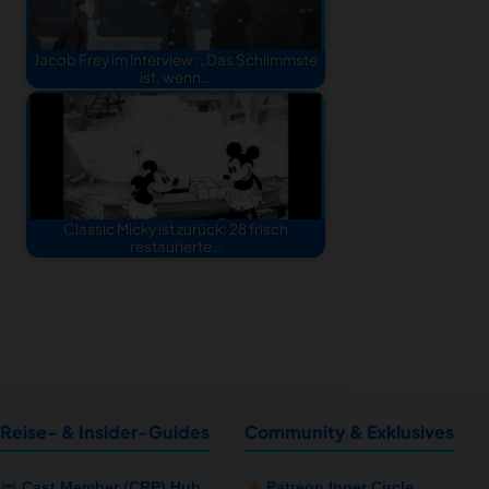
Jacob Frey im Interview: „Das Schlimmste
ist, wenn…
Classic Micky ist zurück: 28 frisch
restaurierte…
Reise- & Insider-Guides
Community & Exklusives
Cast Member (CRP) Hub
Patreon Inner Circle