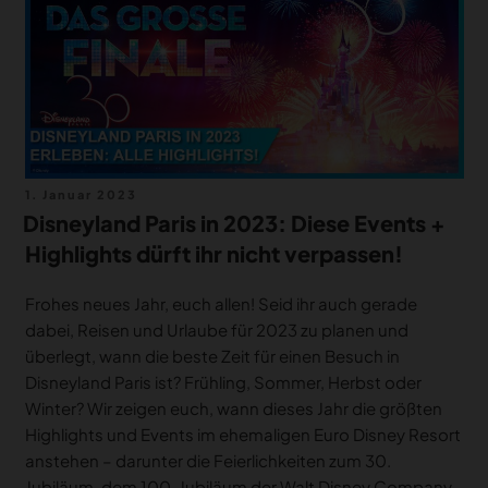
MERCH
DEALS
MEIN HQ
50
Veröffentlicht
1. Januar 2023
am
Disneyland Paris in 2023: Diese Events +
Highlights dürft ihr nicht verpassen!
Frohes neues Jahr, euch allen! Seid ihr auch gerade
dabei, Reisen und Urlaube für 2023 zu planen und
überlegt, wann die beste Zeit für einen Besuch in
Disneyland Paris ist? Frühling, Sommer, Herbst oder
Winter? Wir zeigen euch, wann dieses Jahr die größten
Highlights und Events im ehemaligen Euro Disney Resort
anstehen – darunter die Feierlichkeiten zum 30.
Jubiläum, dem 100. Jubiläum der Walt Disney Company,