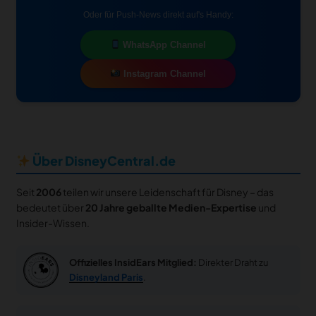
Oder für Push-News direkt auf's Handy:
WhatsApp Channel
Instagram Channel
Über DisneyCentral.de
Seit
2006
teilen wir unsere Leidenschaft für Disney – das
bedeutet über
20 Jahre geballte Medien-Expertise
und
Insider-Wissen.
Offizielles InsidEars Mitglied:
Direkter Draht zu
Disneyland Paris
.