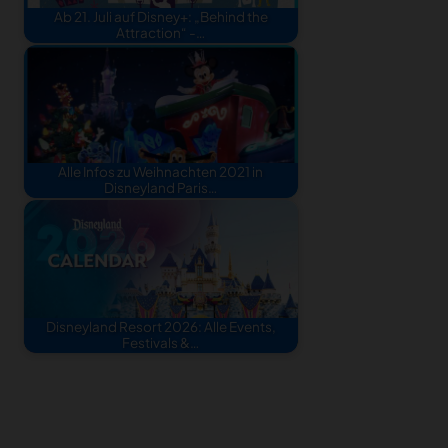
Ab 21. Juli auf Disney+: „Behind the
Attraction“ -…
Alle Infos zu Weihnachten 2021 in
Disneyland Paris…
Disneyland Resort 2026: Alle Events,
Festivals &…