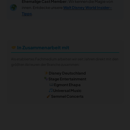
Ehemalige Cast Member:
Wir kennen die Magie von
innen. Entdecke unsere
Walt Disney World Insider-
Tipps
.
In Zusammenarbeit mit
Als etabliertes Fachmedium arbeiten wir seit Jahren direkt mit den
größten Akteuren der Branche zusammen:
Disney Deutschland
Stage Entertainment
Egmont Ehapa
Universal Music
Semmel Concerts