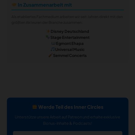
In Zusammenarbeit mit
Als etabliertes Fachmedium arbeiten wir seit Jahren direkt mit den
größten Akteuren der Branche zusammen:
Disney Deutschland
Stage Entertainment
Egmont Ehapa
Universal Music
Semmel Concerts
Werde Teil des Inner Circles
Unterstütze unsere Arbeit auf Patreon und erhalte exklusive
Bonus-Inhalte & Podcasts!