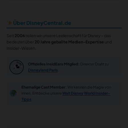
Über DisneyCentral.de
Seit
2006
teilen wir unsere Leidenschaft für Disney – das
bedeutet über
20 Jahre geballte Medien-Expertise
und
Insider-Wissen.
Offizielles InsidEars Mitglied:
Direkter Draht zu
Disneyland Paris
.
Ehemalige Cast Member:
Wir kennen die Magie von
innen. Entdecke unsere
Walt Disney World Insider-
Tipps
.