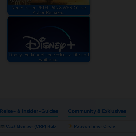
Neuer Trailer: PETER PAN & WENDY Live
Action Remake…
Disney+ verkündet neue Exklusiv-Titel und
weiteres…
Reise- & Insider-Guides
Community & Exklusives
Cast Member (CRP) Hub
Patreon Inner Circle