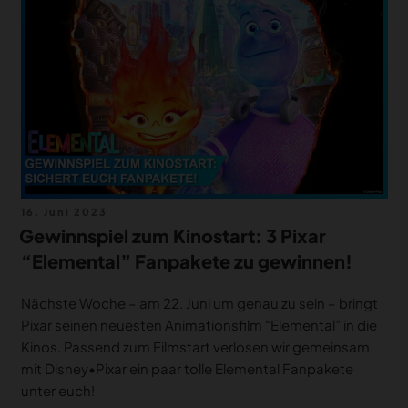
Veröffentlicht
16. Juni 2023
am
Gewinnspiel zum Kinostart: 3 Pixar
“Elemental” Fanpakete zu gewinnen!
Nächste Woche – am 22. Juni um genau zu sein – bringt
Pixar seinen neuesten Animationsfilm “Elemental” in die
Kinos. Passend zum Filmstart verlosen wir gemeinsam
mit Disney•Pixar ein paar tolle Elemental Fanpakete
unter euch!