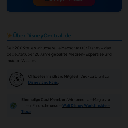
Instagram Channel
Über DisneyCentral.de
Seit
2006
teilen wir unsere Leidenschaft für Disney – das
bedeutet über
20 Jahre geballte Medien-Expertise
und
Insider-Wissen.
Offizielles InsidEars Mitglied:
Direkter Draht zu
Disneyland Paris
.
Ehemalige Cast Member:
Wir kennen die Magie von
innen. Entdecke unsere
Walt Disney World Insider-
Tipps
.