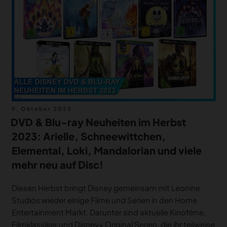
MERCH
DEALS
MEIN HQ
50
Veröffentlicht
9. Oktober 2023
am
DVD & Blu-ray Neuheiten im Herbst
2023: Arielle, Schneewittchen,
Elemental, Loki, Mandalorian und viele
mehr neu auf Disc!
Diesen Herbst bringt Disney gemeinsam mit Leonine
Studios wieder einige Filme und Serien in den Home
Entertainment Markt. Darunter sind aktuelle Kinofilme,
Filmklassiker und Disney+ Original Serien, die ihr teilweise