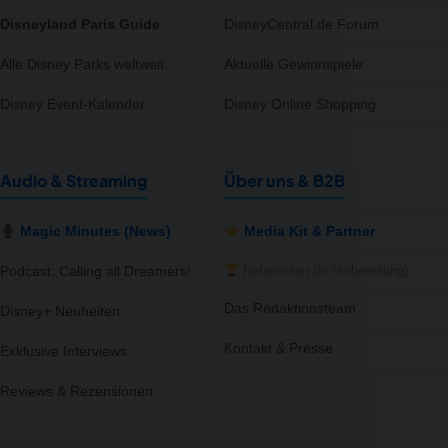
Disneyland Paris Guide
DisneyCentral.de Forum
Alle Disney Parks weltweit
Aktuelle Gewinnspiele
Disney Event-Kalender
Disney Online Shopping
Audio & Streaming
Über uns & B2B
Magic Minutes (News)
Media Kit & Partner
Referenzen (In Vorbereitung)
Podcast: Calling all Dreamers!
Das Redaktionsteam
Disney+ Neuheiten
Kontakt & Presse
Exklusive Interviews
Reviews & Rezensionen
notifications
close