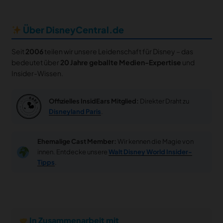
Über DisneyCentral.de
Seit
2006
teilen wir unsere Leidenschaft für Disney – das
bedeutet über
20 Jahre geballte Medien-Expertise
und
Insider-Wissen.
Offizielles InsidEars Mitglied:
Direkter Draht zu
Disneyland Paris
.
Ehemalige Cast Member:
Wir kennen die Magie von
innen. Entdecke unsere
Walt Disney World Insider-
Tipps
.
In Zusammenarbeit mit