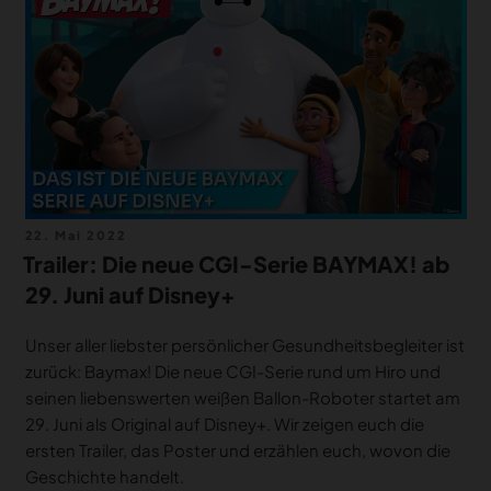
MERCH
DEALS
MEIN HQ
50
Veröffentlicht
22. Mai 2022
am
Trailer: Die neue CGI-Serie BAYMAX! ab
29. Juni auf Disney+
Unser aller liebster persönlicher Gesundheitsbegleiter ist
zurück: Baymax! Die neue CGI-Serie rund um Hiro und
seinen liebenswerten weißen Ballon-Roboter startet am
29. Juni als Original auf Disney+. Wir zeigen euch die
ersten Trailer, das Poster und erzählen euch, wovon die
Geschichte handelt.