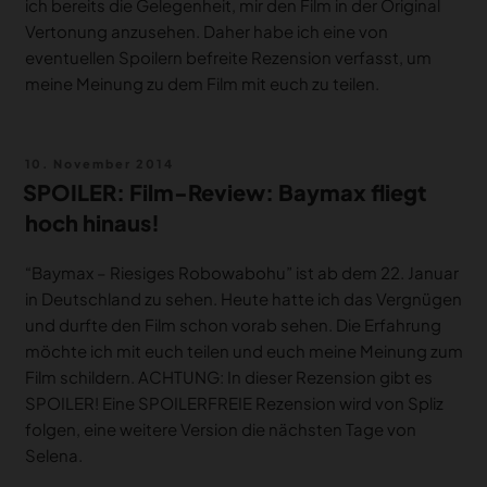
ich bereits die Gelegenheit, mir den Film in der Original
Vertonung anzusehen. Daher habe ich eine von
eventuellen Spoilern befreite Rezension verfasst, um
meine Meinung zu dem Film mit euch zu teilen.
Veröffentlicht
10. November 2014
am
SPOILER: Film-Review: Baymax fliegt
hoch hinaus!
“Baymax – Riesiges Robowabohu” ist ab dem 22. Januar
in Deutschland zu sehen. Heute hatte ich das Vergnügen
und durfte den Film schon vorab sehen. Die Erfahrung
möchte ich mit euch teilen und euch meine Meinung zum
Film schildern. ACHTUNG: In dieser Rezension gibt es
SPOILER! Eine SPOILERFREIE Rezension wird von Spliz
folgen, eine weitere Version die nächsten Tage von
Selena.