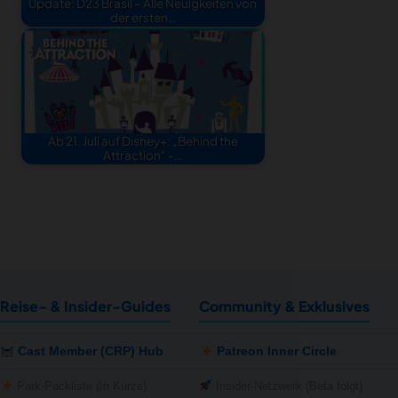
Update: D23 Brasil – Alle Neuigkeiten von
der ersten…
Ab 21. Juli auf Disney+: „Behind the
Attraction“ -…
Reise- & Insider-Guides
Community & Exklusives
Cast Member (CRP) Hub
Patreon Inner Circle
Park-Packliste (In Kürze)
Insider-Netzwerk (Beta folgt)