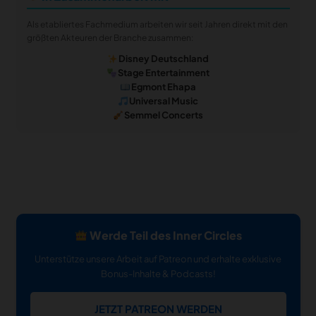
Als etabliertes Fachmedium arbeiten wir seit Jahren direkt mit den
größten Akteuren der Branche zusammen:
Disney Deutschland
Stage Entertainment
Egmont Ehapa
Universal Music
Semmel Concerts
Werde Teil des Inner Circles
Unterstütze unsere Arbeit auf Patreon und erhalte exklusive
Bonus-Inhalte & Podcasts!
JETZT PATREON WERDEN