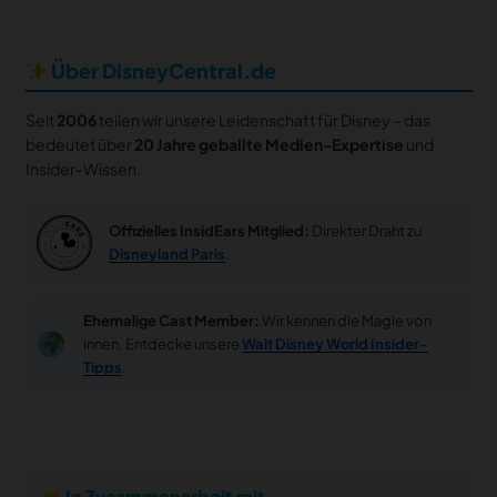
Über DisneyCentral.de
Seit
2006
teilen wir unsere Leidenschaft für Disney – das
bedeutet über
20 Jahre geballte Medien-Expertise
und
Insider-Wissen.
Offizielles InsidEars Mitglied:
Direkter Draht zu
Disneyland Paris
.
Ehemalige Cast Member:
Wir kennen die Magie von
innen. Entdecke unsere
Walt Disney World Insider-
Tipps
.
In Zusammenarbeit mit