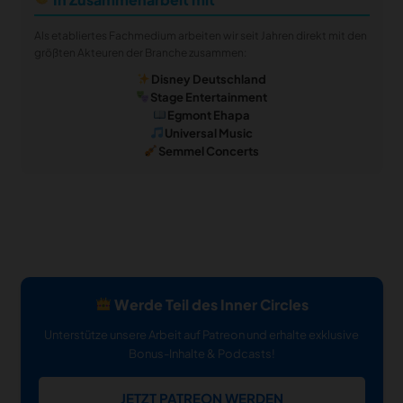
Als etabliertes Fachmedium arbeiten wir seit Jahren direkt mit den
größten Akteuren der Branche zusammen:
Disney Deutschland
Stage Entertainment
Egmont Ehapa
Universal Music
Semmel Concerts
Werde Teil des Inner Circles
Unterstütze unsere Arbeit auf Patreon und erhalte exklusive
Bonus-Inhalte & Podcasts!
JETZT PATREON WERDEN