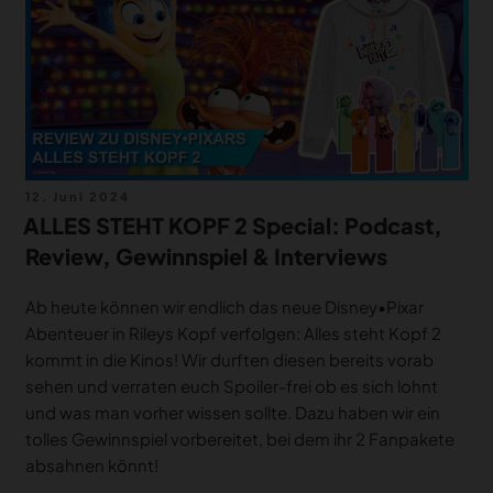
MERCH
DEALS
MEIN HQ
50
Veröffentlicht
12. Juni 2024
am
ALLES STEHT KOPF 2 Special: Podcast,
Review, Gewinnspiel & Interviews
Ab heute können wir endlich das neue Disney•Pixar
Abenteuer in Rileys Kopf verfolgen: Alles steht Kopf 2
kommt in die Kinos! Wir durften diesen bereits vorab
sehen und verraten euch Spoiler-frei ob es sich lohnt
und was man vorher wissen sollte. Dazu haben wir ein
tolles Gewinnspiel vorbereitet, bei dem ihr 2 Fanpakete
absahnen könnt!