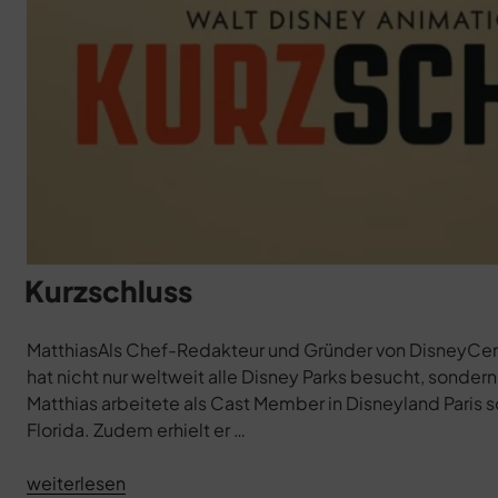
Kurzschluss
MatthiasAls Chef-Redakteur und Gründer von DisneyCentr
hat nicht nur weltweit alle Disney Parks besucht, sondern 
Matthias arbeitete als Cast Member in Disneyland Paris 
Florida. Zudem erhielt er …
„Kurzschluss“
weiterlesen