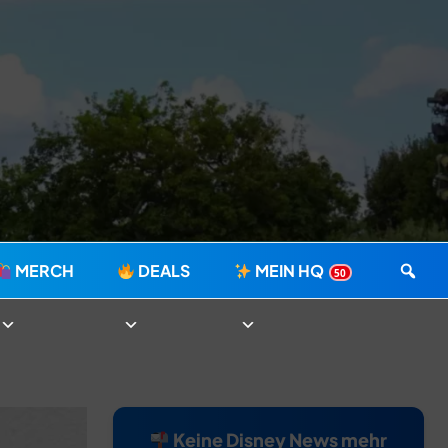
MERCH
DEALS
MEIN HQ
50
Keine Disney News mehr