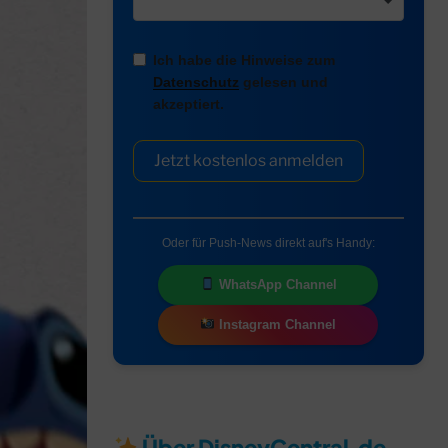
Ich habe die Hinweise zum
Datenschutz
gelesen und
akzeptiert.
Jetzt kostenlos anmelden
Oder für Push-News direkt auf's Handy:
WhatsApp Channel
Instagram Channel
Über DisneyCentral.de