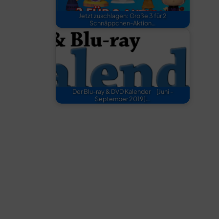
Jetzt zuschlagen: Große 3 für 2
Schnäppchen-Aktion…
Der Blu-ray & DVD Kalender [Juni -
September 2019]…