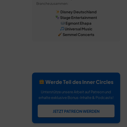
Branche zusammen:
Disney Deutschland
Stage Entertainment
Egmont Ehapa
Universal Music
Semmel Concerts
Werde Teil des Inner Circles
Unterstütze unsere Arbeit auf Patreon und
erhalte exklusive Bonus-Inhalte & Podcasts!
JETZT PATREON WERDEN