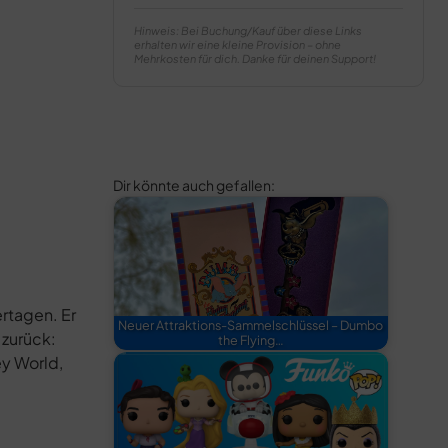
Hinweis: Bei Buchung/Kauf über diese Links
erhalten wir eine kleine Provision – ohne
Mehrkosten für dich. Danke für deinen Support!
Dir könnte auch gefallen:
rtagen. Er
Neuer Attraktions-Sammelschlüssel – Dumbo
 zurück:
the Flying…
ey World,