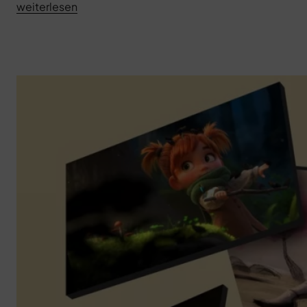
„Lilo
weiterlesen
&
Scratch“