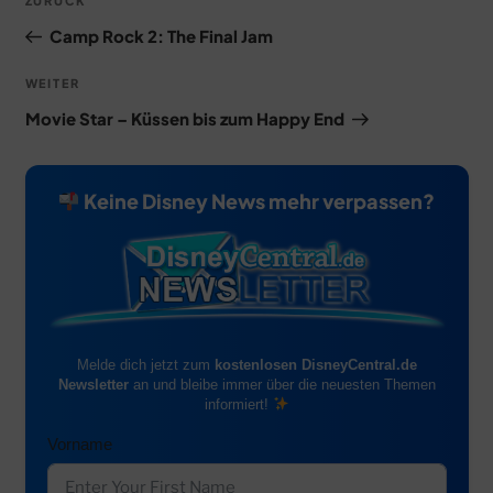
Vorheriger
ZURÜCK
Beitrag
Camp Rock 2: The Final Jam
Nächster
WEITER
Beitrag
Movie Star – Küssen bis zum Happy End
Keine Disney News mehr verpassen?
Melde dich jetzt zum
kostenlosen DisneyCentral.de
Newsletter
an und bleibe immer über die neuesten Themen
informiert!
Vorname