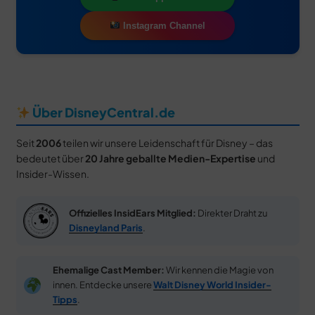
Instagram Channel
Über DisneyCentral.de
Seit
2006
teilen wir unsere Leidenschaft für Disney – das
bedeutet über
20 Jahre geballte Medien-Expertise
und
Insider-Wissen.
Offizielles InsidEars Mitglied:
Direkter Draht zu
Disneyland Paris
.
Ehemalige Cast Member:
Wir kennen die Magie von
innen. Entdecke unsere
Walt Disney World Insider-
Tipps
.