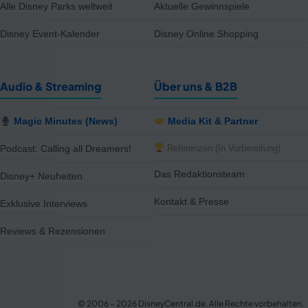
Alle Disney Parks weltweit
Aktuelle Gewinnspiele
Disney Event-Kalender
Disney Online Shopping
Audio & Streaming
Über uns & B2B
Magic Minutes (News)
Media Kit & Partner
Referenzen (In Vorbereitung)
Podcast: Calling all Dreamers!
Das Redaktionsteam
Disney+ Neuheiten
Kontakt & Presse
Exklusive Interviews
Reviews & Rezensionen
notifications
close
Wir haben 5 neue Produkte für dich gefunden – schau rein!
5 neue Artikel verfügbar – von Disney Store DE, EMP DE.
© 2006 – 2026 DisneyCentral.de. Alle Rechte vorbehalten.