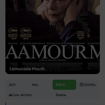
MERCH
DEALS
MEIN HQ
50
Lemonade Mouth
2011
film
FSK 0
⏱ 103 Min.
Live-Action
Drama