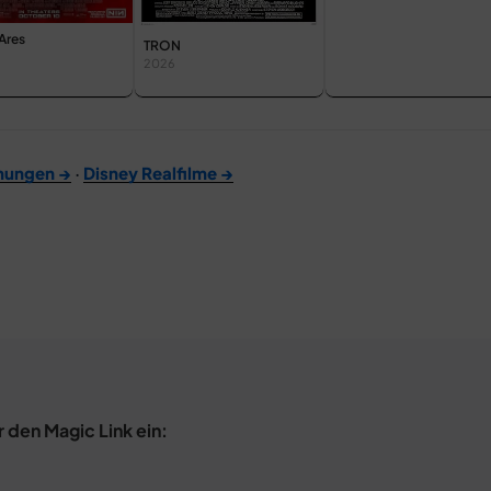
Ares
TRON
2026
mungen →
·
Disney Realfilme →
r den Magic Link ein: