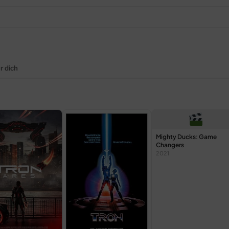
r dich
Mighty Ducks: Game
Changers
2021