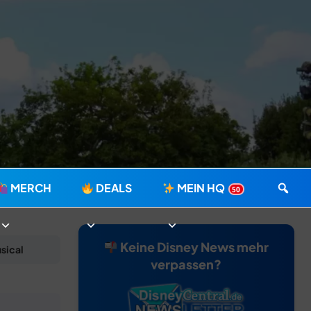
MERCH
DEALS
MEIN HQ
50
Keine Disney News mehr
sical
verpassen?