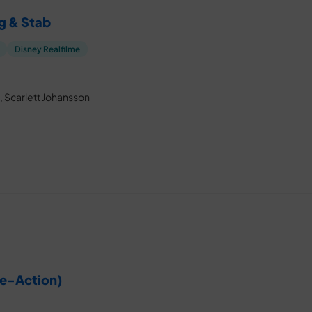
g & Stab
Disney Realfilme
ba, Scarlett Johansson
ve-Action)