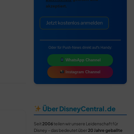
akzeptiert.
Jetzt kostenlos anmelden
Oder für Push-News direkt auf's Handy:
WhatsApp Channel
Instagram Channel
Über DisneyCentral.de
Seit
2006
teilen wir unsere Leidenschaft für
Disney – das bedeutet über
20 Jahre geballte