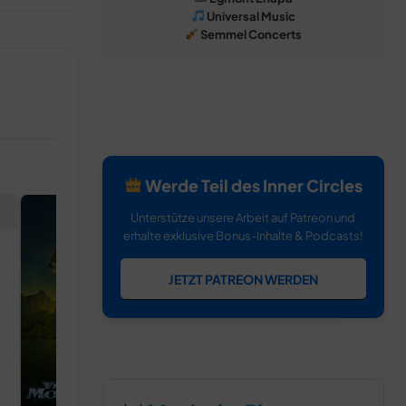
Universal Music
Semmel Concerts
Werde Teil des Inner Circles
Unterstütze unsere Arbeit auf Patreon und
erhalte exklusive Bonus-Inhalte & Podcasts!
JETZT PATREON WERDEN