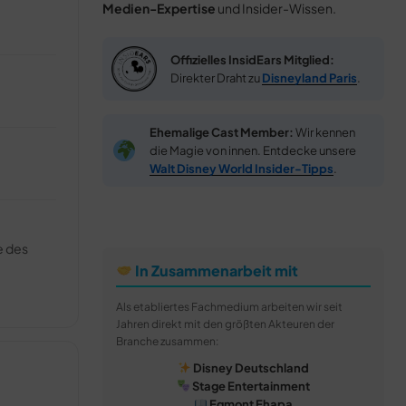
Medien-Expertise
und Insider-Wissen.
Offizielles InsidEars Mitglied:
Direkter Draht zu
Disneyland Paris
.
Ehemalige Cast Member:
Wir kennen
die Magie von innen. Entdecke unsere
Walt Disney World Insider-Tipps
.
e des
In Zusammenarbeit mit
Als etabliertes Fachmedium arbeiten wir seit
Jahren direkt mit den größten Akteuren der
Branche zusammen:
Disney Deutschland
Stage Entertainment
Egmont Ehapa