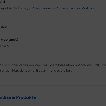
men?
 April 2016), Disney+.
Alle Streaming-Anbieter auf JustWatch →
nuten.
) geeignet?
FSK 6).
chungel verlassen, weil der Tiger Shere Khan ihn töten will. Mit Hilf
 er den Mut, sich seiner Bestimmung zu stellen.
ndise & Produkte