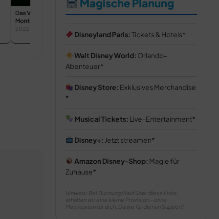
Magische Planung
Das Vermächtnis von
Der zerstreute Professor
Der zerstreu
Montezuma
und sein So
1961
2022
Disneyland Paris:
Tickets & Hotels
1963
Walt Disney World:
Orlando-
Abenteuer
Disney Store:
Exklusives Merchandise
Musical Tickets:
Live-Entertainment
Disney+:
Jetzt streamen
Amazon Disney-Shop:
Magie für
Zuhause
Hinweis: Bei Buchung/Kauf über diese Links
erhalten wir eine kleine Provision – ohne
Mehrkosten für dich. Danke für deinen Support!