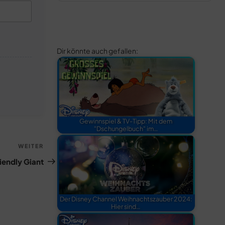
Dir könnte auch gefallen:
Gewinnspiel & TV-Tipp: Mit dem
"Dschungelbuch" im…
Nächster
WEITER
Beitrag
iendly Giant
Der Disney Channel Weihnachtszauber 2024:
Hier sind…