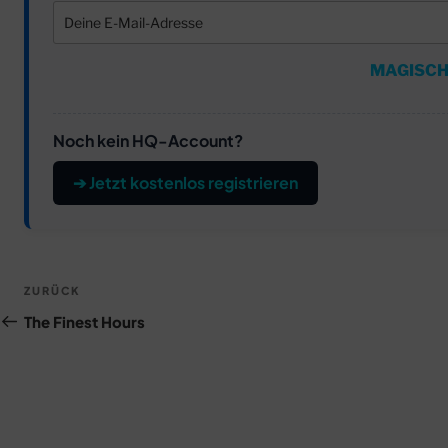
MAGISCH
Noch kein HQ-Account?
➔ Jetzt kostenlos registrieren
Beitragsnavigation
Vorheriger
ZURÜCK
Beitrag
The Finest Hours