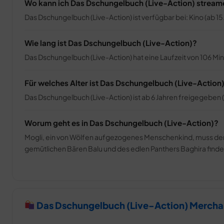
Wo kann ich Das Dschungelbuch (Live-Action) strea
Das Dschungelbuch (Live-Action) ist verfügbar bei: Kino (ab 15.
Wie lang ist Das Dschungelbuch (Live-Action)?
Das Dschungelbuch (Live-Action) hat eine Laufzeit von 106 Mi
Für welches Alter ist Das Dschungelbuch (Live-Action
Das Dschungelbuch (Live-Action) ist ab 6 Jahren freigegeben (
Worum geht es in Das Dschungelbuch (Live-Action)?
Mogli, ein von Wölfen aufgezogenes Menschenkind, muss den Ds
gemütlichen Bären Balu und des edlen Panthers Baghira findet
Das Dschungelbuch (Live-Action) Mercha