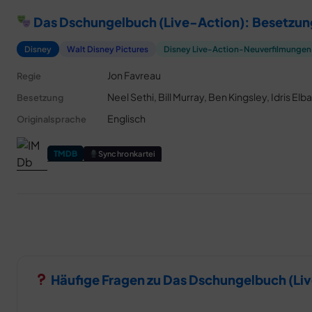
Das Dschungelbuch (Live-Action): Besetzun
Disney
Walt Disney Pictures
Disney Live-Action-Neuverfilmungen
Jon Favreau
Regie
Neel Sethi, Bill Murray, Ben Kingsley, Idris El
Besetzung
Englisch
Originalsprache
TMDB
Synchronkartei
Häufige Fragen zu Das Dschungelbuch (Li