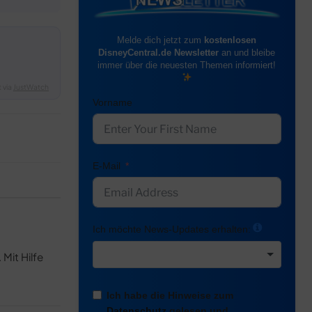
Melde dich jetzt zum
kostenlosen
DisneyCentral.de Newsletter
an und bleibe
immer über die neuesten Themen informiert!
 via
JustWatch
Vorname
E-Mail
Ich möchte News-Updates erhalten:
Mit Hilfe
Ich habe die Hinweise zum
Datenschutz
gelesen und