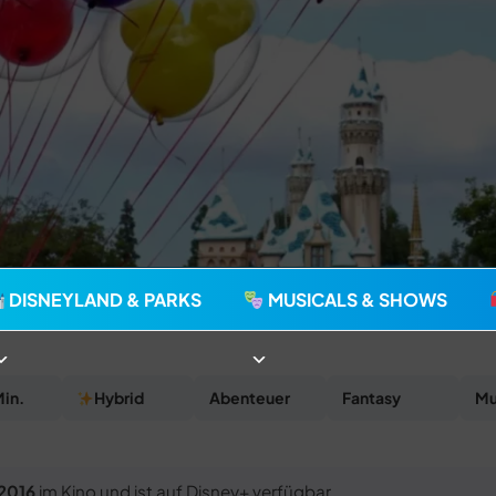
agie seit 2006
DISNEYLAND & PARKS
MUSICALS & SHOWS
Min.
Hybrid
Abenteuer
Fantasy
Mu
 2016
im Kino und ist auf Disney+ verfügbar.