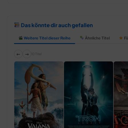
Das könnte dir auch gefallen
Weitere Titel dieser Reihe
Ähnliche Titel
Fü
←
→
10 Titel