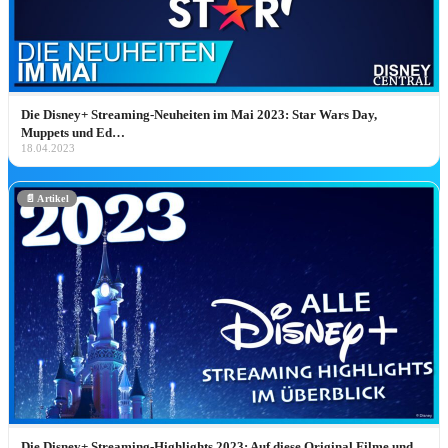
„Ich glaube, ich bin zum Teil deutsch!” 
Unser „Descendants: Wicked
Wonderland” Interview mit Alexandro
Byrd, Kiara Romero & Liamani Segur
Unser Descendants: Wicked Wonderland Interv
mit Alexandro Byrd, Kiara Romero & Liamani
Die Disney+ Streaming-Neuheiten im Mai 2023: Star Wars Day,
Segura: Worlds Collide Tour, Rapunzel-Wunsch
Muppets und Ed…
&…
18.04.2023
Jetzt lesen ➔
📄 Artikel
NEU IN DER BIBLIOTHE
Adults: Marathon Day
Zur Filmseite ➔
HEIMKINO-DEA
Die Disney+ Streaming-Highlights 2023: Auf diese Original Filme und