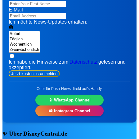
👕
Fashion, Toys & Home
E-Mail
📀
DVD & Blu-ray Neuheiten
Ich möchte News-Updates erhalten:
🔥
Alle Deals & Angebote →
🎮 Gaming & TCG
🃏
Disney Lorcana Guide
🕹️
Ich habe die Hinweise zum
Datenschutz
gelesen und
Videospiele & Konsolen
akzeptiert.
🗝️
Kingdom Hearts Hub
Jetzt kostenlos anmelden
🗃️
Lorcana Karten-Datenbank
soon
Oder für Push-News direkt auf's Handy:
NEU IM SHO
📱 WhatsApp Channel
📸 Instagram Channel
✨ Über DisneyCentral.de