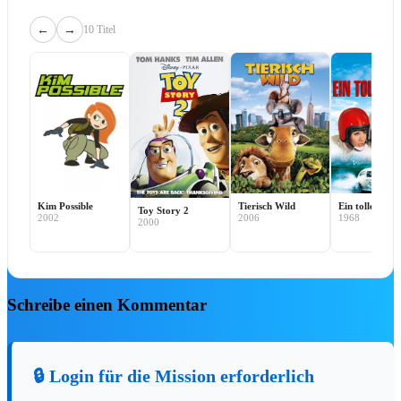
←
→
10 Titel
🎭 Musicals & Shows
🎭 Disney Musicals
🎭
Der Teufel trägt Prada
🎭
Die Schöne und das Biest
🎭
Der Glöckner von Notre Dame
Kim Possible
Tierisch Wild
Ein toller Käf
🎭
Tarzan
Toy Story 2
2002
2006
1968
2000
🎭
Die Eiskönigin
🎭
Der König der Löwen
🎟️
Alle Musical-Tickets
Schreibe einen Kommentar
🎻 Konzerte & Live
🔒 Login für die Mission erforderlich
Disney on Ice – Mickys magische
⛸️
Momente