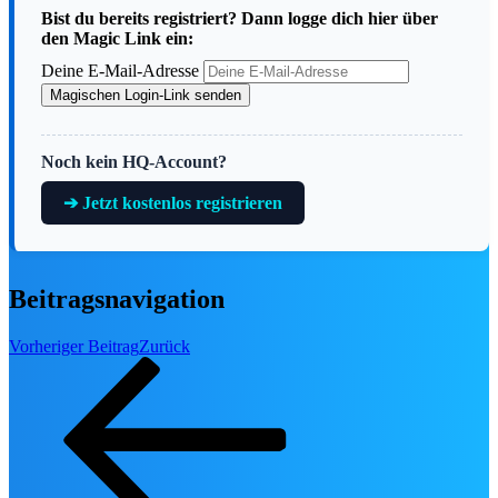
🎻
Disney Worlds Collide Concert Tour
Bist du bereits registriert? Dann logge dich hier über
den Magic Link ein:
🎻
Disney at Neuschwanstein
Disney in Concert – Die Jubiläumtstou
Deine E-Mail-Adresse
🎻
2026
Magischen Login-Link senden
🎟️
Alle Show-Tickets
Noch kein HQ-Account?
MUSICA
➔ Jetzt kostenlos registrieren
Beitragsnavigation
Zweite DER KÖNIG DER LÖWEN
Vorheriger Beitrag
Zurück
Relaxed Performance am 18. Septembe
2026 🦁💛
DER KÖNIG DER LÖWEN Relaxed Performanc
Stage Entertainment zeigt am 18. September 20
die zweite Relaxed Performance von…
Mehr erfahren ➔