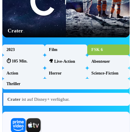
Forum & Community
Aktuelle Gewinnspiele
Unterstütze uns (Patreon)
Crater
Mein Fan-HQ
Unser Team & Kontakt
2023
Film
FSK 6
✨ GEWINNSPIE
⏱ 105 Min.
🎥 Live-Action
Abenteuer
Action
Horror
Science-Fiction
Thriller
TOY STORY 5 Produkt-Gewinnspiel:
Crater
ist auf Disney+ verfügbar.
Gewinne 1 von 2 Produktpaketen 🤠
Toy Story 5 Produkt-Gewinnspiel auf
DisneyCentral.de: Gewinne 1 von 2
Produktpaketen – u. a. Hi-Tech Buzz Lightyear,
Woody-Plüsch…
Jetzt teilnehmen!