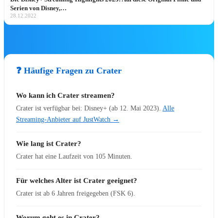
Serien von Disney,…
28.12.2022
Disney Deals & Angebote
❓ Häufige Fragen zu Crater
Die besten Blu-ray-, 4K- & Streaming-Deals –
handverlesen.
Wo kann ich Crater streamen?
Zum Deal ➔
Crater ist verfügbar bei: Disney+ (ab 12. Mai 2023).
Alle
Streaming-Anbieter auf JustWatch →
🏰 Disneyland & Parks
Wie lang ist Crater?
Disney Parks
Crater hat eine Laufzeit von 105 Minuten.
🏰 Disneyland Paris Hub
Für welches Alter ist Crater geeignet?
🌎 Walt Disney World
Crater ist ab 6 Jahren freigegeben (FSK 6).
🎡 Disneyland Resort
🚢 Disney Cruise Line
Worum geht es in Crater?