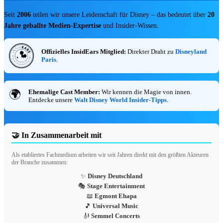
Disney Prinzessinnen - Spirit Jersey für
Seit
2006
teilen wir unsere Leidenschaft für Disney – das bedeutet über
20
Erwachsene
90,00 €
Jetzt entdecken ➔
Jahre geballte Medien-Expertise
und Insider-Wissen.
🔻 SAL
Offizielles InsidEars Mitglied:
Direkter Draht zu
Disneyland
Paris
.
Ehemalige Cast Member:
Wir kennen die Magie von innen.
🌍
Entdecke unsere
Walt Disney World Insider-Tipps
.
Die Monster AG - Sweatshirt für
Erwachsene
27,00 €
45,00 €
-40%
🤝 In Zusammenarbeit mit
Zu den Angeboten ➔
Als etabliertes Fachmedium arbeiten wir seit Jahren direkt mit den größten Akteuren
🔥 Deals
der Branche zusammen:
✨
Disney Deutschland
Nach Kategorie
🎭
Stage Entertainment
📖
Egmont Ehapa
⚡ Alle Deals ansehen
🎵
Universal Music
🏪 Merchandise-Übersicht (3.000+)
🎻
Semmel Concerts