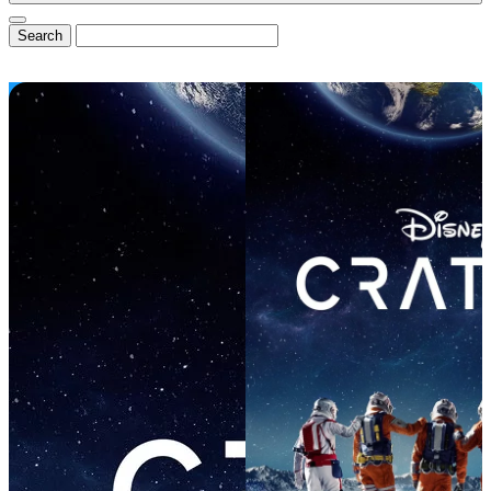
⭐ DisneyCentral.de
News & Magazin
Alle News
Exklusive Interviews
Reviews & Rezensionen
💼 B2B & Presse
📊
Media Kit & Reichweite
🏆
Referenzen & Cases
🌟
Mitglied von InsidEars
✉️
Kooperationsanfragen
Community & Exklusiv