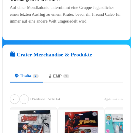
🗼 Tokyo Disney Resort
soon
Auf einer Mondkolonie unternimmt eine Gruppe Jugendlicher
🇨🇳 Shanghai Disney Resort
soon
einen letzten Ausflug zu einem Krater, bevor ihr Freund Caleb für
🇭🇰 Hong Kong Disneyland
soon
immer auf eine andere Welt umgesiedelt wird.
🇦🇪 Disneyland Abu Dhabi
soon
★ NUR BEI UNS
💼
Cultural Representative Program
🛍️ Crater Merchandise & Produkte
Als 2× WDW-Cast-Member: Deutschlands einzige
Anlaufstelle für das CRP.
📚 Thalia
🎸 EMP
7
1
CRP-Guide entdecken ➔
🎟️ Tickets & Reise
←
→
7 Produkte · Seite 1/4
Affiliate-Links
🏰 DLP Ticket & Hotel Pauschalen*
🎡 Nur Park-Tickets (DLP)*
🌎 Walt Disney World Tickets*