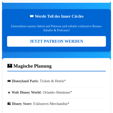
🎟️ Parks & Tickets
🛍️ Disney Store & Merch
🎪 Events & Konzerte
👑 Werde Teil des Inner Circles
Unterstütze unsere Arbeit auf Patreon und erhalte exklusive Bonus-
Nach Franchise
Inhalte & Podcasts!
🏰 Disneyland Paris
JETZT PATREON WERDEN
🏷️ Disney Store
🦸 Marvel
🎭 Musicals & Shows
🪄 Aktuelle Top-Deals
🏰 Magische Planung
SOMMER-VORTEIL
⭐ EMPFEHLU
🎟️
Disneyland Paris:
Tickets & Hotels
☀️
Walt Disney World:
Orlando-Abenteuer
🛍️
Disney Store:
Exklusives Merchandise
fav
share
DISNEYLAND PARIS