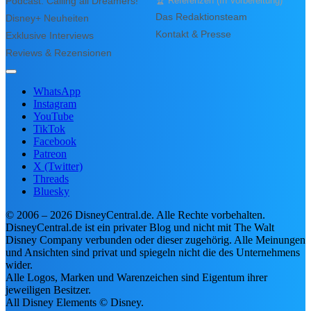
Podcast: Calling all Dreamers!
🏆 Referenzen (In Vorbereitung)
Summer Sale bei EMP! Sichere dir jetzt di
Das Redaktionsteam
Disney+ Neuheiten
Sommer Highlights mit bis zu 70% Rabatt
Kontakt & Presse
Exklusive Interviews
solange der Vorrat reicht!
Reviews & Rezensionen
Sommer Highlights bis zu
70% reduziert
WhatsApp
Instagram
YouTube
SALE ENTDECKEN ❯
TikTok
Facebook
✨ Mein HQ
50
Patreon
X (Twitter)
Mein
Fan-
Threads
HQ
Bluesky
🏰
© 2006 – 2026 DisneyCentral.de. Alle Rechte vorbehalten.
DisneyCentral.de ist ein privater Blog und nicht mit The Walt
Disney Company verbunden oder dieser zugehörig. Alle Meinungen
und Ansichten sind privat und spiegeln nicht die des Unternehmens
Dein Disney-Universum
wider.
wartet auf dich.
Alle Logos, Marken und Warenzeichen sind Eigentum ihrer
Kostenlose Mitgliedschaft mit 20+ exklusiven
jeweiligen Besitzer.
Features — sammle Magic Points, schalte
All Disney Elements © Disney.
Ränge frei und plane mit der Disneyland-Hilfe