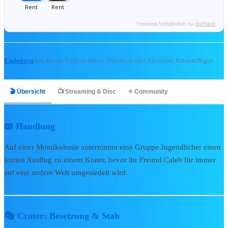
🎬 Kino & Streaming
Streaming-Verfügbarkeit via
JustWatch
Bibliothek
Zur Bibliothek
Einloggen
um diesen Titel zu deiner Watchlist oder Favoriten hinzuzufügen.
Alle Kinofilme
Alle Serien
🎬 Übersicht
📺 Streaming & Disc
⭐ Community
Kinostarts 2026
Blu-rays & DVDs 2026
📖 Handlung
Kurzfilme & Specials
soon
Auf einer Mondkolonie unternimmt eine Gruppe Jugendlicher einen
📅
Release Radar →
letzten Ausflug zu einem Krater, bevor ihr Freund Caleb für immer
📺 Disney+ & TV
auf eine andere Welt umgesiedelt wird.
🔥
Disney+ Neuheiten
🎬
Disney+ Originals
🎭 Crater: Besetzung & Stab
🛋️
Serien-Highlights