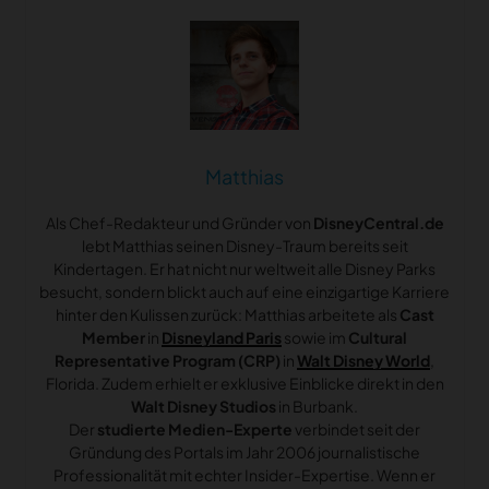
Matthias
Als Chef-Redakteur und Gründer von
DisneyCentral.de
lebt Matthias seinen Disney-Traum bereits seit
Kindertagen. Er hat nicht nur weltweit alle Disney Parks
besucht, sondern blickt auch auf eine einzigartige Karriere
hinter den Kulissen zurück: Matthias arbeitete als
Cast
Member
in
Disneyland Paris
sowie im
Cultural
Representative Program (CRP)
in
Walt Disney World
,
Florida. Zudem erhielt er exklusive Einblicke direkt in den
Walt Disney Studios
in Burbank.
Der
studierte Medien-Experte
verbindet seit der
Gründung des Portals im Jahr 2006 journalistische
Professionalität mit echter Insider-Expertise. Wenn er