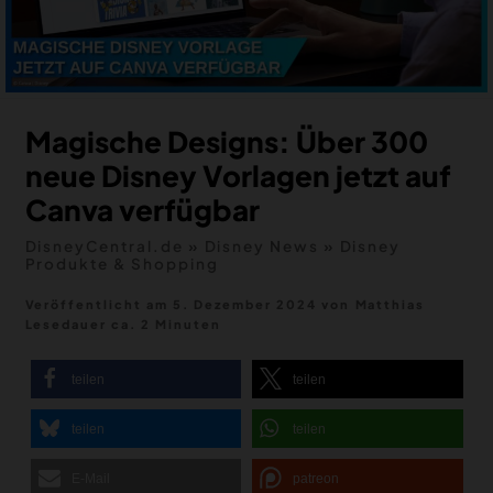
MERCH
DEALS
MEIN HQ
50
Magische Designs: Über 300
neue Disney Vorlagen jetzt auf
Canva verfügbar
DisneyCentral.de
»
Disney News
»
Disney
Produkte & Shopping
Veröffentlicht am 5. Dezember 2024
von
Matthias
Lesedauer ca. 2 Minuten
teilen
teilen
teilen
teilen
E-Mail
patreon