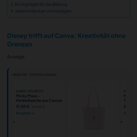
Ein Highlight für die Bildung
Jetzt entdecken und loslegen
Disney trifft auf Canva: Kreativität ohne
Grenzen
Anzeige
ANZEIGE · EMPFEHLUNGEN
DISNEY STORE DE
DISNEY 
Micky Maus -
Micky M
Henkeltasche aus Canvas
Tote Ko
Henkel
17,50 €
22,50
35,00 €
Ansehen →
Ansehe