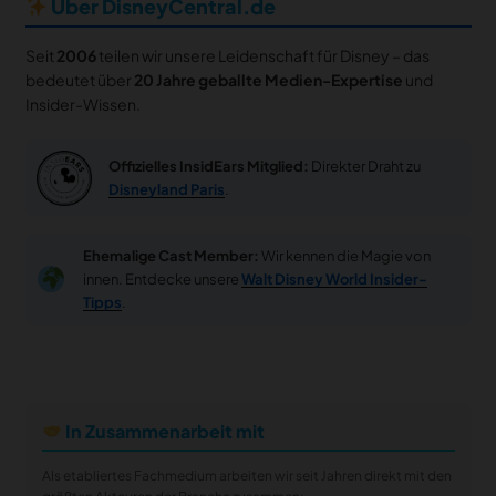
Über DisneyCentral.de
Seit
2006
teilen wir unsere Leidenschaft für Disney – das
bedeutet über
20 Jahre geballte Medien-Expertise
und
Insider-Wissen.
Offizielles InsidEars Mitglied:
Direkter Draht zu
Disneyland Paris
.
Ehemalige Cast Member:
Wir kennen die Magie von
innen. Entdecke unsere
Walt Disney World Insider-
Tipps
.
In Zusammenarbeit mit
Als etabliertes Fachmedium arbeiten wir seit Jahren direkt mit den