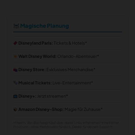
Magische Planung
Disneyland Paris:
Tickets & Hotels
Walt Disney World:
Orlando-Abenteuer
Disney Store:
Exklusives Merchandise
Musical Tickets:
Live-Entertainment
Disney+:
Jetzt streamen
Amazon Disney-Shop:
Magie für Zuhause
Hinweis: Bei Buchung/Kauf über diese Links erhalten wir eine kleine
Provision – ohne Mehrkosten für dich. Danke für deinen Support!