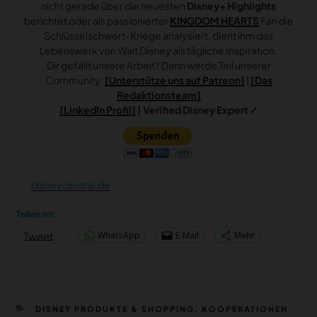
nicht gerade über die neuesten
Disney+ Highlights
berichtet oder als passionierter
KINGDOM HEARTS
Fan die
Schlüsselschwert-Kriege analysiert, dient ihm das
Lebenswerk von Walt Disney als tägliche Inspiration.
Dir gefällt unsere Arbeit? Dann werde Teil unserer
Community:
[Unterstütze uns auf Patreon]
|
[Das
Redaktionsteam]
[LinkedIn Profil]
| Verified Disney Expert ✓
disneycentral.de
Teilen mit:
WhatsApp
E-Mail
Mehr
Tweet
KATEGORIEN
DISNEY PRODUKTE & SHOPPING
,
KOOPERATIONEN