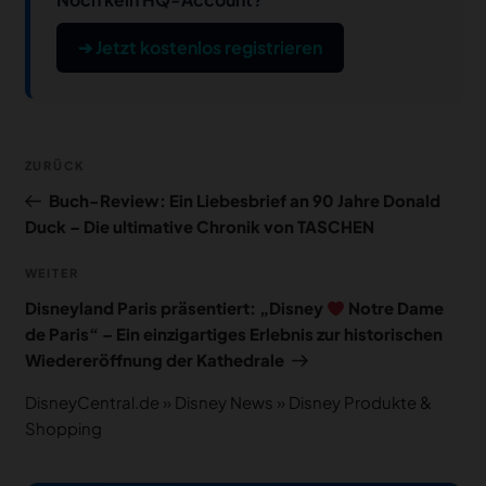
➔ Jetzt kostenlos registrieren
Beitragsnavigation
Vorheriger
ZURÜCK
Beitrag
Buch-Review: Ein Liebesbrief an 90 Jahre Donald
Duck – Die ultimative Chronik von TASCHEN
Nächster
WEITER
Beitrag
Disneyland Paris präsentiert: „Disney
Notre Dame
de Paris“ – Ein einzigartiges Erlebnis zur historischen
Wiedereröffnung der Kathedrale
DisneyCentral.de
»
Disney News
»
Disney Produkte &
Shopping