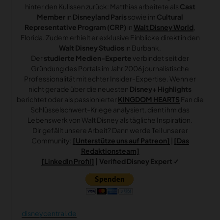
hinter den Kulissen zurück: Matthias arbeitete als
Cast
Member
in
Disneyland Paris
sowie im
Cultural
Representative Program (CRP)
in
Walt Disney World
,
Florida. Zudem erhielt er exklusive Einblicke direkt in den
Walt Disney Studios
in Burbank.
Der
studierte Medien-Experte
verbindet seit der
Gründung des Portals im Jahr 2006 journalistische
Professionalität mit echter Insider-Expertise. Wenn er
nicht gerade über die neuesten
Disney+ Highlights
berichtet oder als passionierter
KINGDOM HEARTS
Fan die
Schlüsselschwert-Kriege analysiert, dient ihm das
Lebenswerk von Walt Disney als tägliche Inspiration.
Dir gefällt unsere Arbeit? Dann werde Teil unserer
Community:
[Unterstütze uns auf Patreon]
|
[Das
Redaktionsteam]
[LinkedIn Profil]
| Verified Disney Expert ✓
disneycentral.de