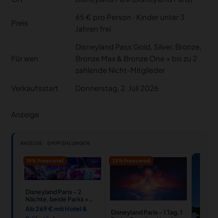
65 € pro Person · Kinder unter 3
Preis
Jahren frei
Disneyland Pass Gold, Silver, Bronze,
Für wen
Bronze Max & Bronze One + bis zu 2
zahlende Nicht-Mitglieder
Verkaufsstart
Donnerstag, 2. Juli 2026
Anzeige
ANZEIGE · EMPFEHLUNGEN
19% Preisvorteil
23% Preisvorteil
Disneyland Paris – 2
Nächte, beide Parks +
Hotel
Ab 269 € mit Hotel &
Disneyland Paris – 1 Tag, 1