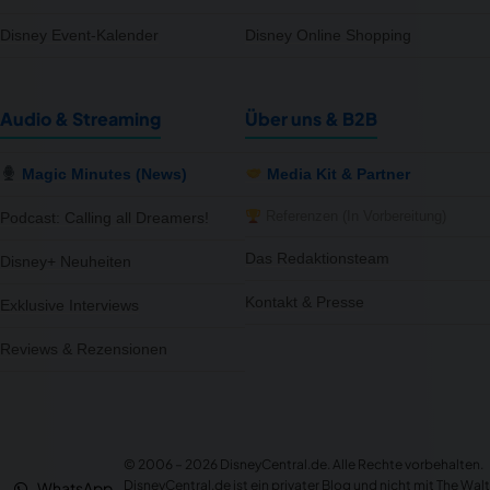
Disney Event-Kalender
Disney Online Shopping
Audio & Streaming
Über uns & B2B
Magic Minutes (News)
Media Kit & Partner
Referenzen (In Vorbereitung)
Podcast: Calling all Dreamers!
Das Redaktionsteam
Disney+ Neuheiten
Kontakt & Presse
Exklusive Interviews
Reviews & Rezensionen
notifications
close
Afterwork Deal: 15% Rabatt
Neuer Deal im Deal-Corner – jetzt sichern!
© 2006 – 2026 DisneyCentral.de. Alle Rechte vorbehalten.
Gerade eben
DEAL
DisneyCentral.de ist ein privater Blog und nicht mit The Walt
WhatsApp