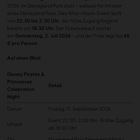
2026, im Disneyland Park statt – exklusiv für Inhaber
eines Disneyland Pass. Das After-Hours-Event läuft
von
22:30 bis 2:30 Uhr
, der frühe Zugang beginnt
bereits um
18:30 Uhr
. Der Ticketverkauf startet
am
Donnerstag, 2. Juli 2026
– und der Preis liegt bei
65
€ pro Person
.
Auf einen Blick
Disney Pirates &
Princesses
Detail
Celebration
Night
Datum
Freitag, 11. September 2026
Event 22:30–2:30 Uhr · Früher Zugang
Uhrzeit
ab 18:30 Uhr
Ort
Disneyland Park (Disneyland Paris)