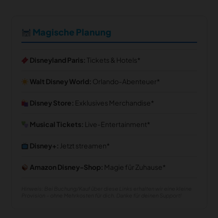
Magische Planung
Disneyland Paris:
Tickets & Hotels
Walt Disney World:
Orlando-Abenteuer
Disney Store:
Exklusives Merchandise
Musical Tickets:
Live-Entertainment
Disney+:
Jetzt streamen
Amazon Disney-Shop:
Magie für Zuhause
Hinweis: Bei Buchung/Kauf über diese Links erhalten wir eine kleine
Provision – ohne Mehrkosten für dich. Danke für deinen Support!