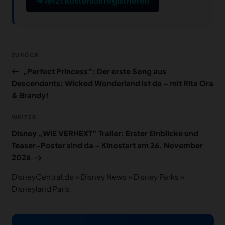
➔ Jetzt kostenlos registrieren
Beitragsnavigation
Vorheriger
ZURÜCK
Beitrag
„Perfect Princess”: Der erste Song aus
Descendants: Wicked Wonderland ist da – mit Rita Ora
& Brandy!
Nächster
WEITER
Beitrag
Disney „WIE VERHEXT” Trailer: Erster Einblicke und
Teaser-Poster sind da – Kinostart am 26. November
2026
DisneyCentral.de
»
Disney News
»
Disney Parks
»
Disneyland Paris