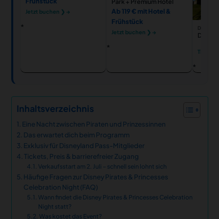
Frühstück
Park + Premium Hotel
Ab 119 € mit Hotel &
Jetzt buchen ❯ →
Frühstück
DISNEYL
Jetzt buchen ❯ →
Disneyl
Tickets
Inhaltsverzeichnis
Eine Nacht zwischen Piraten und Prinzessinnen
Das erwartet dich beim Programm
Exklusiv für Disneyland Pass-Mitglieder
Tickets, Preis & barrierefreier Zugang
Verkaufsstart am 2. Juli – schnell sein lohnt sich
Häufige Fragen zur Disney Pirates & Princesses
Celebration Night (FAQ)
Wann findet die Disney Pirates & Princesses Celebration
Night statt?
Was kostet das Event?