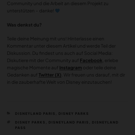
Community und die Arbeit an diesem Projekt zu
unterstützen – danke!
Was denkst du?
Teile deine Meinung mit uns! Hinterlasse einen
Kommentar unter diesem Artikel und werde Teil der
Diskussion. Du findest uns auch auf Social Media:
Diskutiere mit der Community auf
Facebook
, erlebe
magische Momente auf
Instagram
oder teile deine
Gedanken auf
Twitter (X)
. Wir freuen uns darauf, mit dir
in die zauberhafte Welt von Disney einzutauchen!
KATEGORIEN
DISNEYLAND PARIS
,
DISNEY PARKS
SCHLAGWÖRTER
DISNEY PARKS
,
DISNEYLAND PARIS
,
DISNEYLAND
PASS