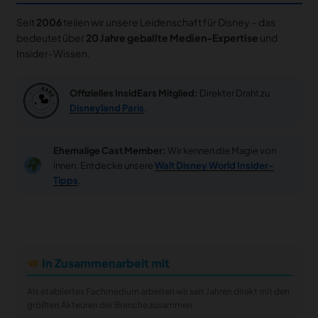
Seit
2006
teilen wir unsere Leidenschaft für Disney – das
bedeutet über
20 Jahre geballte Medien-Expertise
und
Insider-Wissen.
Offizielles InsidEars Mitglied:
Direkter Draht zu
Disneyland Paris
.
Ehemalige Cast Member:
Wir kennen die Magie von
innen. Entdecke unsere
Walt Disney World Insider-
Tipps
.
In Zusammenarbeit mit
Als etabliertes Fachmedium arbeiten wir seit Jahren direkt mit den
größten Akteuren der Branche zusammen: