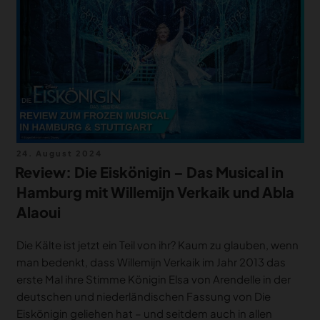
MERCH
DEALS
MEIN HQ
50
Veröffentlicht
24. August 2024
am
Review: Die Eiskönigin – Das Musical in
Hamburg mit Willemijn Verkaik und Abla
Alaoui
Die Kälte ist jetzt ein Teil von ihr? Kaum zu glauben, wenn
man bedenkt, dass Willemijn Verkaik im Jahr 2013 das
erste Mal ihre Stimme Königin Elsa von Arendelle in der
deutschen und niederländischen Fassung von Die
Eiskönigin geliehen hat – und seitdem auch in allen