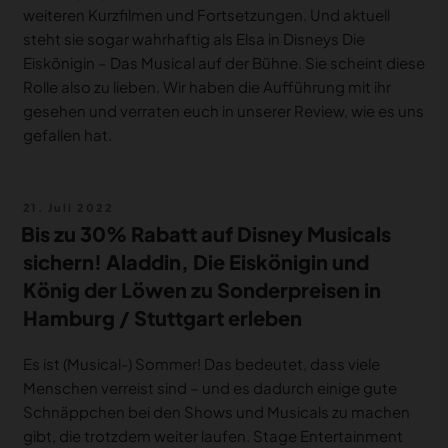
weiteren Kurzfilmen und Fortsetzungen. Und aktuell
steht sie sogar wahrhaftig als Elsa in Disneys Die
Eiskönigin – Das Musical auf der Bühne. Sie scheint diese
Rolle also zu lieben. Wir haben die Aufführung mit ihr
gesehen und verraten euch in unserer Review, wie es uns
gefallen hat.
Veröffentlicht
21. Juli 2022
am
Bis zu 30% Rabatt auf Disney Musicals
sichern! Aladdin, Die Eiskönigin und
König der Löwen zu Sonderpreisen in
Hamburg / Stuttgart erleben
Es ist (Musical-) Sommer! Das bedeutet, dass viele
Menschen verreist sind – und es dadurch einige gute
Schnäppchen bei den Shows und Musicals zu machen
gibt, die trotzdem weiter laufen. Stage Entertainment