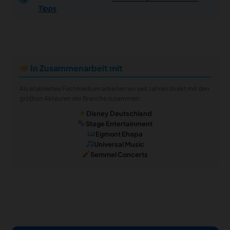
Tipps
.
In Zusammenarbeit mit
Als etabliertes Fachmedium arbeiten wir seit Jahren direkt mit den
größten Akteuren der Branche zusammen:
Disney Deutschland
Stage Entertainment
Egmont Ehapa
Universal Music
Semmel Concerts