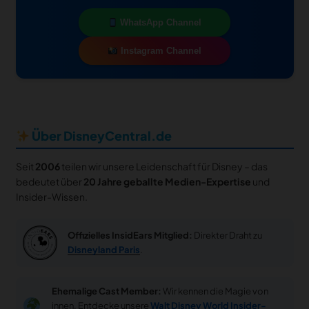
WhatsApp Channel
Instagram Channel
Über DisneyCentral.de
Seit
2006
teilen wir unsere Leidenschaft für Disney – das
bedeutet über
20 Jahre geballte Medien-Expertise
und
Insider-Wissen.
Offizielles InsidEars Mitglied:
Direkter Draht zu
Disneyland Paris
.
Ehemalige Cast Member:
Wir kennen die Magie von
innen. Entdecke unsere
Walt Disney World Insider-