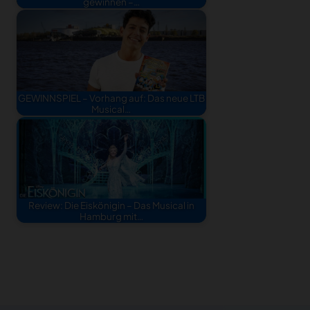
gewinnen –…
GEWINNSPIEL – Vorhang auf: Das neue LTB
Musical…
Review: Die Eiskönigin – Das Musical in
Hamburg mit…