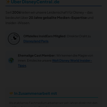
Über DisneyCentral.de
Seit
2006
teilen wir unsere Leidenschaft für Disney – das
bedeutet über
20 Jahre geballte Medien-Expertise
und
Insider-Wissen.
Offizielles InsidEars Mitglied:
Direkter Draht zu
Disneyland Paris
.
Ehemalige Cast Member:
Wir kennen die Magie von
innen. Entdecke unsere
Walt Disney World Insider-
Tipps
.
In Zusammenarbeit mit
Als etabliertes Fachmedium arbeiten wir seit Jahren direkt mit den