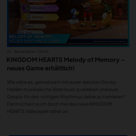
Veröffentlicht
12. November 2020
am
KINGDOM HEARTS Melody of Memory –
neues Game erhältlich!
Wie wäre es, gemeinsam mit euren liebsten Disney-
Helden musikalische Abenteuer zu erleben und euer
Gespür für den richtigen Rhythmus dabei zu trainieren?
Dann schaut euch doch mal das neue KINGDOM
HEARTS Videospiel näher an.