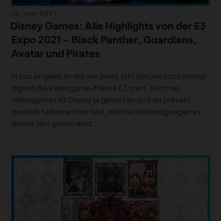
Veröffentlicht
13. Juni 2021
am
Disney Games: Alle Highlights von der E3
Expo 2021 – Black Panther, Guardians,
Avatar und Pirates
In Los Angeles findet wie jedes Jahr (aktuell noch einmal
digital) die Videogame-Messe E3 statt. Auch bei
Videogames ist Disney ja gerne hier und da präsent,
deshalb halten wir hier fest, welche Ankündigungen es
dieses Jahr geben wird.