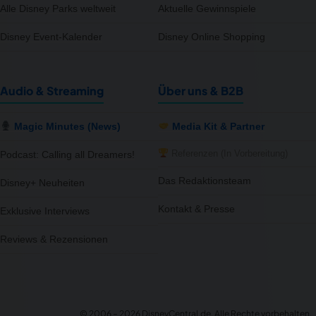
Alle Disney Parks weltweit
Aktuelle Gewinnspiele
Disney Event-Kalender
Disney Online Shopping
Audio & Streaming
Über uns & B2B
Magic Minutes (News)
Media Kit & Partner
Referenzen (In Vorbereitung)
Podcast: Calling all Dreamers!
Das Redaktionsteam
Disney+ Neuheiten
Kontakt & Presse
Exklusive Interviews
Reviews & Rezensionen
notifications
close
9 Artikel im Preis reduziert
Jetzt 5% günstiger – MediaMarkt
© 2006 – 2026 DisneyCentral.de. Alle Rechte vorbehalten.