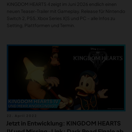
KINGDOM HEARTS 4 zeigt im Juni 2026 endlich einen
neuen Teaser-Trailer mit Gameplay. Release für Nintendo
Switch 2, PS5, Xbox Series X|S und PC – alle Infos zu
Setting, Plattformen und Termin.
Veröffentlicht
22. April 2022
am
Jetzt in Entwicklung: KINGDOM HEARTS
IV und Missing-Link; Dark Road Finale ab