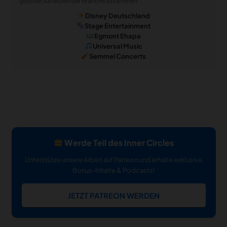
größten Akteuren der Branche zusammen:
Disney Deutschland
Stage Entertainment
Egmont Ehapa
Universal Music
Semmel Concerts
Werde Teil des Inner Circles
Unterstütze unsere Arbeit auf Patreon und erhalte exklusive
Bonus-Inhalte & Podcasts!
JETZT PATREON WERDEN