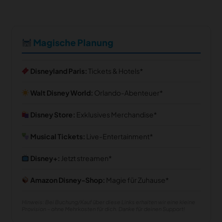
Magische Planung
Disneyland Paris:
Tickets & Hotels
Walt Disney World:
Orlando-Abenteuer
Disney Store:
Exklusives Merchandise
Musical Tickets:
Live-Entertainment
Disney+:
Jetzt streamen
Amazon Disney-Shop:
Magie für Zuhause
Hinweis: Bei Buchung/Kauf über diese Links erhalten wir eine kleine
Provision – ohne Mehrkosten für dich. Danke für deinen Support!