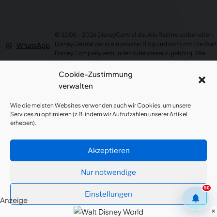
TOY STORY 5 Produkt-Gewinnspiel: Gewinne 1 von 2 Produktpaketen
Toy Story 5 Produkt-Gewinnspiel auf DisneyCentral.de:
© 2006 – 2026 DisneyCentral.de. Alle Rechte vorbehalten.
Gewinne 1 von 2 Produktpaketen – u. a. Hi-Tech Buzz Lightyear,
Woody-Plüsch…
DisneyCentral.de ist ein privater Blog und nicht mit The Walt
WhatsApp
Vor 3 Std.
NEWS
Disney Company verbunden oder dieser zugehörig. Alle
Wir haben 11 neue Produkte für dich gefunden – schau rein!
Meinungen und Ansichten sind privat und spiegeln nicht die
Instagram
11 neue Artikel verfügbar – von Disney Store DE, Thalia.
des Unternehmens wider.
Cookie-Zustimmung
Vor 4 Std.
NEWS
Alle Logos, Marken und Warenzeichen sind Eigentum ihrer
YouTube
verwalten
jeweiligen Besitzer.
3 Artikel im Preis reduziert
All Disney Elements © Disney.
TikTok
Jetzt 45% günstiger – Disney Store DE
Wie die meisten Websites verwenden auch wir Cookies, um unsere
Vor 5 Std.
NEWS
Services zu optimieren (z.B. indem wir Aufrufzahlen unserer Artikel
Datenschutzerklärung
|
Cookie-Richtlinie (EU)
|
Facebook
erheben).
Haftungsausschluss
|
Kontakt
|
Kooperations- und
Ab heute auf National Geographic: Dschingis Khan: Die geheime Geschichte der Mongolen
Jetzt ansehen oder in deine Watchlist packen.
Werbeanfragen
|
Impressum
Patreon
Vor 14 Std.
NEU
Akzeptieren
X (Twitter)
Ab heute auf Disney+: Godfather of Harlem
Jetzt ansehen oder in deine Watchlist packen.
Nur notwendige
Vor 14 Std.
NEU
Threads
50
Einstellungen
Ab heute auf Disney+: STAR WARS: Visionen präsentiert – Die neunte Jedi
notifications
Anzeige
Bluesky
Jetzt ansehen oder in deine Watchlist packen.
×
Vor 14 Std.
NEU