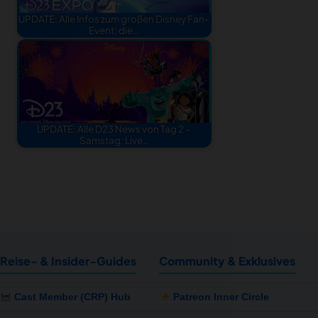
UPDATE: Alle Infos zum großen Disney Fan-
Event: die…
UPDATE: Alle D23 News von Tag 2 –
Samstag: Live…
Reise- & Insider-Guides
Community & Exklusives
Cast Member (CRP) Hub
Patreon Inner Circle